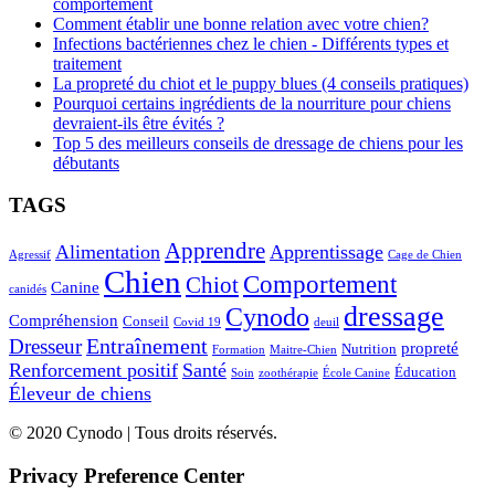
comportement
Comment établir une bonne relation avec votre chien?
Infections bactériennes chez le chien - Différents types et
traitement
La propreté du chiot et le puppy blues (4 conseils pratiques)
Pourquoi certains ingrédients de la nourriture pour chiens
devraient-ils être évités ?
Top 5 des meilleurs conseils de dressage de chiens pour les
débutants
TAGS
Apprendre
Alimentation
Apprentissage
Agressif
Cage de Chien
Chien
Comportement
Chiot
Canine
canidés
dressage
Cynodo
Compréhension
Conseil
Covid 19
deuil
Entraînement
Dresseur
propreté
Nutrition
Formation
Maitre-Chien
Renforcement positif
Santé
Éducation
Soin
zoothérapie
École Canine
Éleveur de chiens
© 2020 Cynodo | Tous droits réservés.
Privacy Preference Center