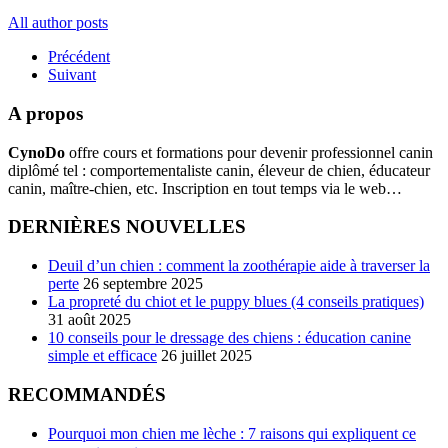
All author posts
Précédent
Suivant
A propos
CynoDo
offre cours et formations pour devenir professionnel canin
diplômé tel : comportementaliste canin, éleveur de chien, éducateur
canin, maître-chien, etc. Inscription en tout temps via le web…
DERNIÈRES NOUVELLES
Deuil d’un chien : comment la zoothérapie aide à traverser la
perte
26 septembre 2025
La propreté du chiot et le puppy blues (4 conseils pratiques)
31 août 2025
10 conseils pour le dressage des chiens : éducation canine
simple et efficace
26 juillet 2025
RECOMMANDÉS
Pourquoi mon chien me lèche : 7 raisons qui expliquent ce