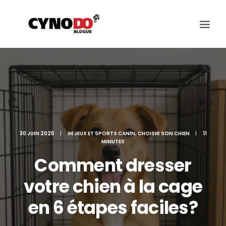
SCIENCE
ALIMENTATION ET SANTÉ
CHOISIR SON CHIEN
30 JUIN 2025
|
IN
JEUX ET SPORTS CANIN
,
CHOISIR SON CHIEN
|
11
MINUTES
ÉDUCATION ET COMPORTEMENT
Comment dresser
JEUX ET SPORTS CANIN
votre chien à la cage
RACES DES CHIENS
en 6 étapes faciles?