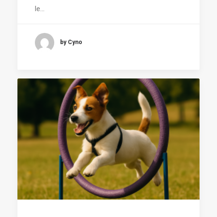
le…
by Cyno