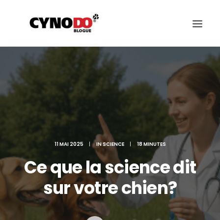
SCIENCE
ALIMENTATION ET SANTÉ
CHOISIR SON CHIEN
ÉDUCATION ET COMPORTEMENT
11 MAI 2025
|
IN
SCIENCE
|
18 MINUTES
Ce que la science dit
JEUX ET SPORTS CANIN
sur votre chien?
RACES DES CHIENS