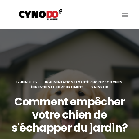
SCIENCE
ALIMENTATION ET SANTÉ
CHOISIR SON CHIEN
17 JUIN 2025
|
IN
ALIMENTATION ET SANTÉ
,
CHOISIR SON CHIEN
,
ÉDUCATION ET COMPORTEMENT
|
9 MINUTES
ÉDUCATION ET COMPORTEMENT
Comment empêcher
JEUX ET SPORTS CANIN
votre chien de
RACES DES CHIENS
s'échapper du jardin?