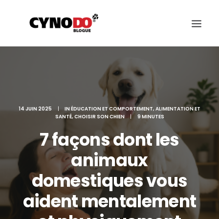
SCIENCE
ALIMENTATION ET SANTÉ
14 JUIN 2025
|
IN
ÉDUCATION ET COMPORTEMENT
,
ALIMENTATION ET
SANTÉ
,
CHOISIR SON CHIEN
|
9 MINUTES
CHOISIR SON CHIEN
7 façons dont les
ÉDUCATION ET COMPORTEMENT
animaux
JEUX ET SPORTS CANIN
domestiques vous
RACES DES CHIENS
aident mentalement